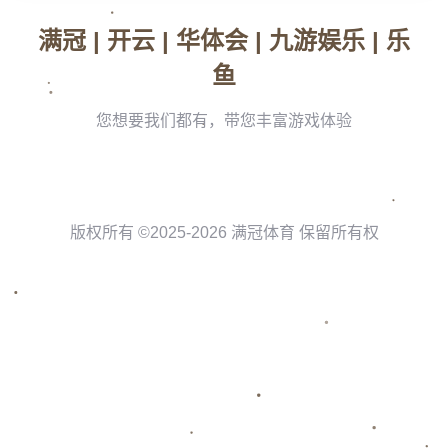
资质证书
企业文化
公司荣誉
公司简介