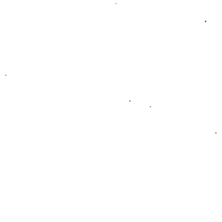
MORE NEWS
联系我们