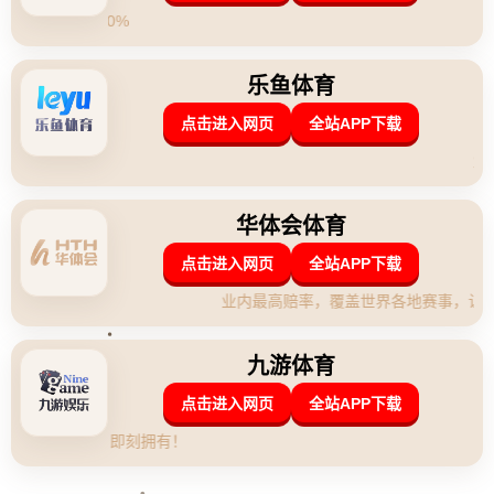
新闻动态
**打破历史，布克季后赛第17次30+超越巴克利创队史新高*
在凤凰城，一颗耀眼的明星正逐步改写太阳队的季后赛历史
不仅彰显了布克在球场上的非凡天赋，也为太阳队注入了充沛