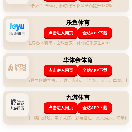
新闻动态
**西甲第26轮战报：巴列卡诺0-1皇家马德里，维尼修斯助