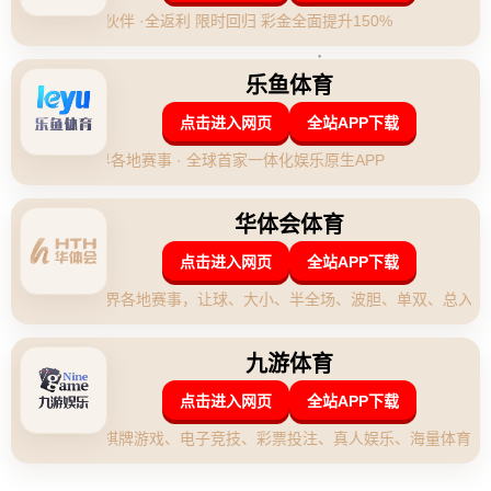
新闻动态
**库里在湖人防守干扰下低效表现解析：9投1中，三分失准
在NBA赛场上，斯蒂芬·库里作为“历史最佳射手”之一，
篮球圈的热烈讨论。那么，这究竟是库里个人状态波动，还是