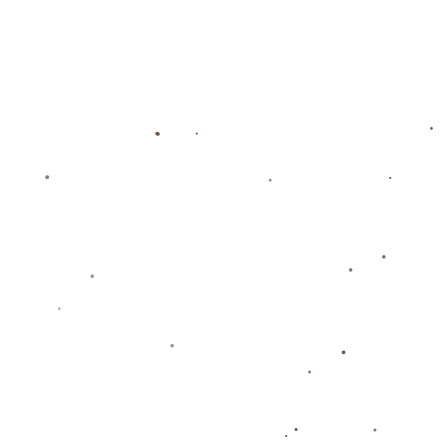
申花的成功离不开球员们的**出色发挥**。在这三场比赛
港的威胁进攻，确保了球队的胜利。
**海港的挑战**
尽管海港在本赛季表现强劲，取得了**16连胜**的佳绩
题。
**案例分析：申花的成功经验**