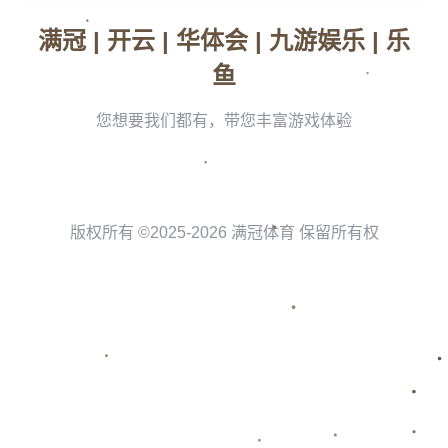
首先，老特拉福德球场是世界上最具影响力的足球场之一
及公众健康。然而，这次因鼠患导致的卫生评分下降却暴露出其
级。这一评分不仅反映了当前治理存在的疏漏，也提醒着我们