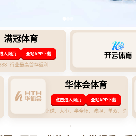
态
**前言：如何申花冬训新手段“频闪墨镜”与“循环力量打卡”助力球队