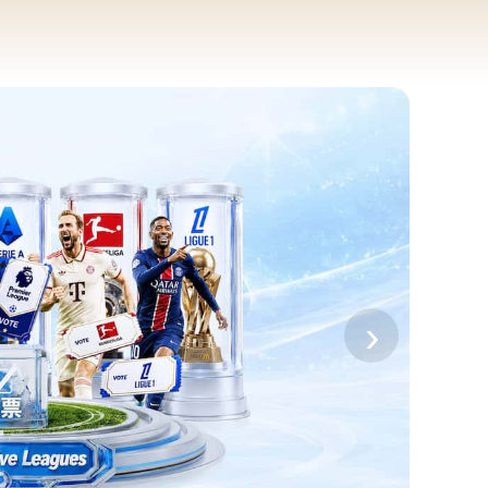
们
产品服务
新闻资讯
联系方式
>
首页
新闻动态