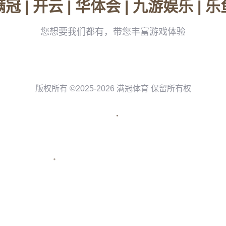
随着现代足球训练方法的不断革新，各大俱乐部都在积极探索更多高