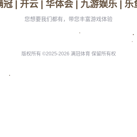
### **默契是打造成功的基石**
默契，無論在職場還是運動場上，都能發揮超乎想像的效率。在上賽
效運轉的進攻與防守模式**。巴雷特作為主攻手，憑藉他強硬的突破
的傳球與跑位配合令人印象深刻，兩人多次通過默契的二人轉策動進
此外，**巴恩斯在防守端的全面性為這套合作關係提供了強有力的
籃時送上致命封蓋。同時，巴恩斯善於利用身高和臂展優勢攔截傳球