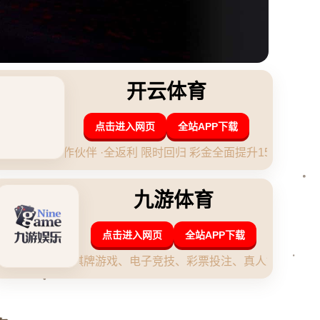
季的配合非常默契我們有能力繼續提升.
-29 19:10:48
有能力繼續提升**
可或缺的關鍵。紐約尼克斯核心球員R.J.巴雷特近日接受採訪時提
這種化學反應將能幫助團隊在新賽季取得更大的突破。這番話不僅搭