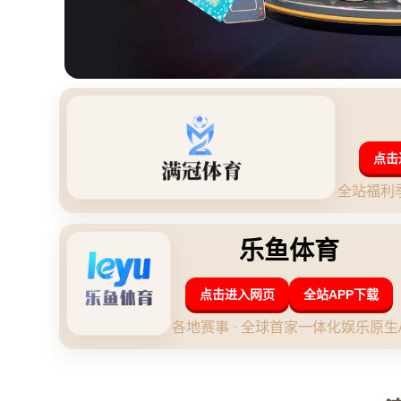
新闻动态
NEWS
新闻动
公司新闻
行业资讯
联系方式
029-9799912
15943165876
到
江苏省镇江市句容市郭
庄镇
了