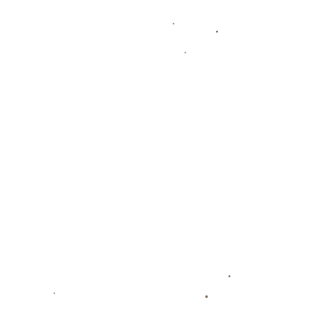
e 
鍵
轉