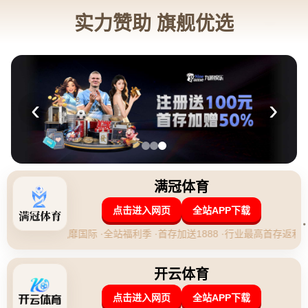
公司新闻
行业资讯