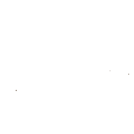
送
了
态