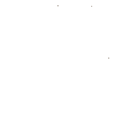
这
打
持
上一