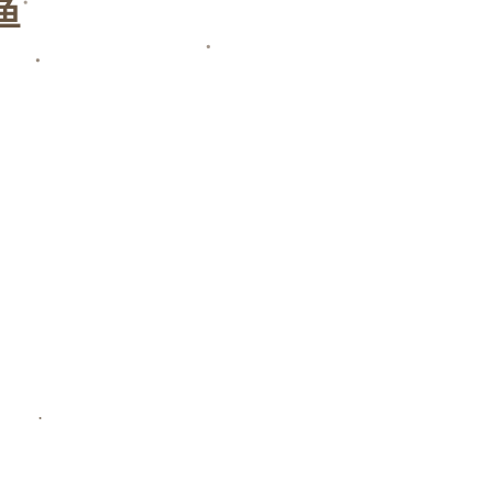
杜布拉夫卡的自摆乌龙，发生在一场原本对斯洛伐克队至关重要的比
成斯洛伐克队落后局势，引发了全场观众的震惊。  