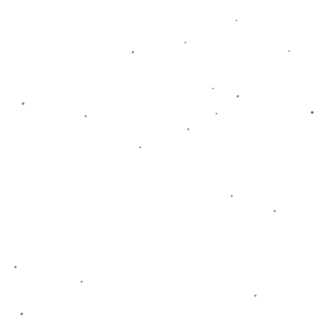
进化与变化的缩影。展望未来，这些变化必将引来更多话题，