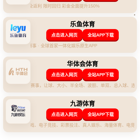
新闻动态
歐冠之星榜：哈蘭德領銜槍手2將進前十
巔峰領跑後衛！.
发布日期：2026-04-29 19:10:48
**歐冠之星榜：哈蘭德領銜槍手2將進前十！胡梅爾斯重回巔
在競技體育中，每一輪的精彩比賽都能孕育出眾多耀眼的
聯賽（簡稱歐冠）之星榜的出爐，我們可以清楚地看到在這個
的新星。**哈蘭德**毫無懸念地登上榜首，同時*阿森納*的兩