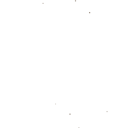
引
欧
冠