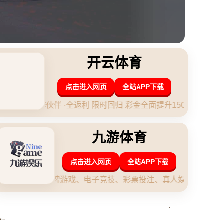
箭、全北现代、曼.
:48