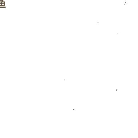
体现，而今年的亚冠二级联赛则成为了新的焦点话
**广岛三箭、全北现代**以及某些英超梯队明显
了赛事关注度，也让人看到一些球队通过优化战