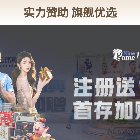
首页
关于我