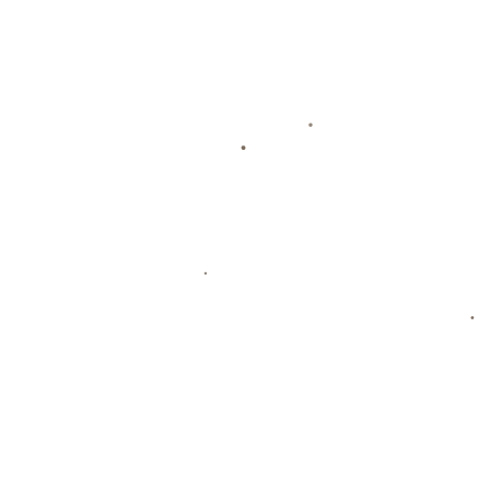
和
球
力