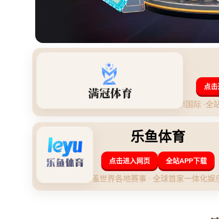
新闻动态
NEWS
新闻动
公司新闻
行业资讯
联系方式
029-9799912
U
15943165876
江苏省镇江市句容市郭
庄镇