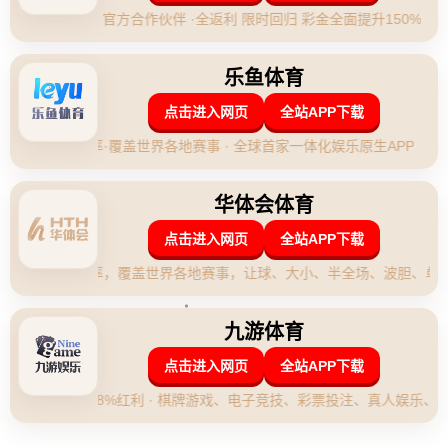
新闻动态
本赛季第7次当选！中
**本赛季第7次当选！武磊当选10/11月最佳球员**