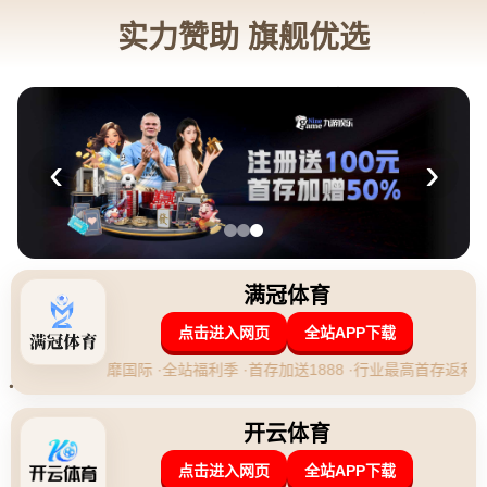
公司新闻
行业资讯