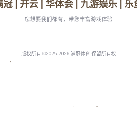
**点球大战的紧张与刺激**
这场激动人心的比赛被全球无数球迷关注。在常规时间和加时赛中，
，展现了极高的心理素质与技术水准。最终，曼联凭借林德洛夫在关
**林德洛夫：从防守中坚到关键先生**
作为曼联后防线上的重要一员，林德洛夫在整场比赛中表现得非常
胜*时刻为球队打入致胜一球，成为全场焦点。这位瑞典后卫在场上
**曼联的足总杯荣耀历程**