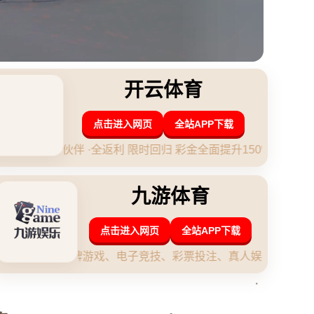
曼聯 林德洛夫制勝球 晉級隊史第21個英足總
026-04-29 19:10:48
胜球助红魔晋级第21个足总杯决赛**
0-0战平，并通过*点球大战*分出胜负。最终，曼联凭借林德洛夫的
曼联的韧性，更为林德洛夫个人职业生涯写下了浓墨重彩的一笔。