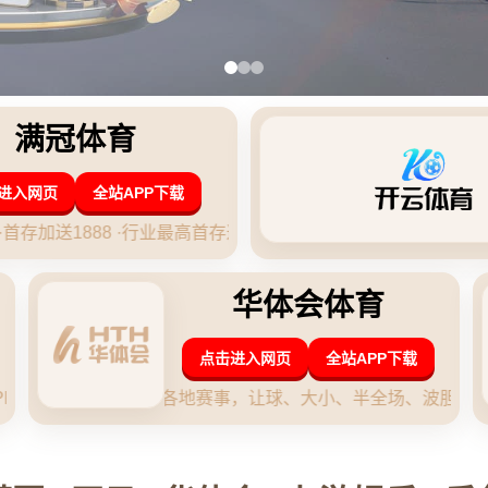
态
英格蘭足總杯半決賽布萊頓0-0(點球6-7)
发布日期：2
**英格兰足总杯半决赛：布莱顿 0-0（点球6-7）曼联，林德洛夫制
在充满紧张与期待的2023年英格兰足总杯半决赛中，布莱顿与曼联以
淘汰布莱顿，成功晋级队史第21个足总杯决赛。此次比赛不仅凸显了