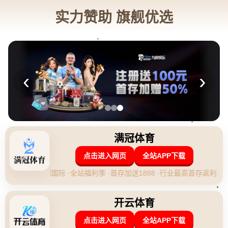
公司新闻
行业资讯