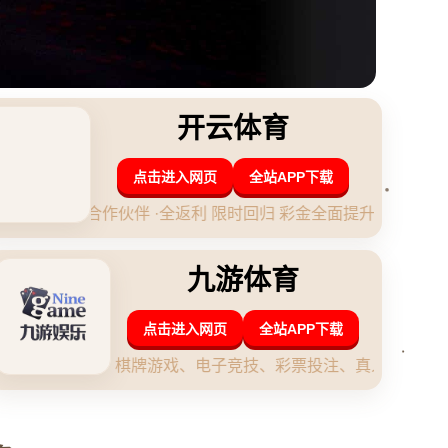
大以2比1击败萨索洛
026-04-29 19:10:48
的目光。每一场比赛不仅对球队积分榜的走势至关重要，更是密切影响
**，再次展现了其不可小觑的实力。这场胜利不仅仅是比分上的领先
特兰大在开场不久便展示出了其强势的**抢攻战术**。凭借**中场