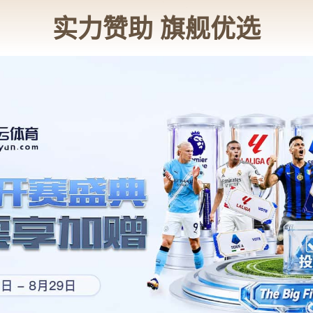
首页
关于我