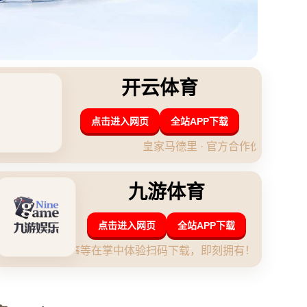
贝尼特斯：国
都面临着巨大的挑战与机遇。**谈到本赛季的欧洲冠军联赛，国际
，国际米兰一直在欧洲赛场上寻找自己的位置，力求重返辉煌。而本赛
再次留下自己的足迹。