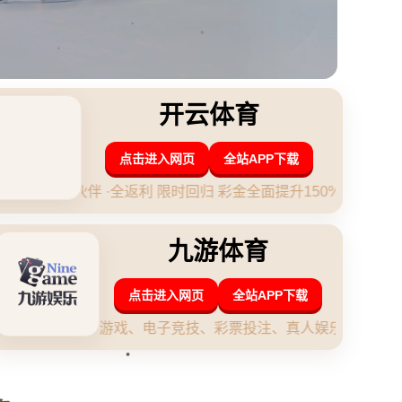
9连胜 猛龙克篮网终结11连败.
026-04-29 19:10:48
不减，猛龙终结连败困境**
的表现吸引了所有篮球迷的关注。他在与尼克斯的对决中拿下了31分和2
获了他们本赛季的第九连胜，士气正旺。而猛龙队也在本周迎来了久