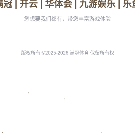
在与尼克斯的比赛中，唐斯如同**禁区统治者**，每一个篮板和
的压力。**31分和21个篮板**的数据对于任何一名球员来说都是
，也是团队精神的体现。他的表现无疑为他在联盟中的位置加上了重
**纽约尼克斯**则凭借团队的努力，再次延续了他们的连胜纪录
调整和队员们的默契配合，使得球队在攻防两端都保持了非常高的水
攻策略，艰难地取得了胜利。这场胜利不仅提升了球队士气，还让球
**而在另一边，猛龙队终于在本周末与篮网的较量中获得胜利，终
这场胜利，重新审视了自己在比赛中的不足。教练和队员在比赛后的
度的专注，并发挥了团队协作的优势，以出色的进攻和稳固的防守，
赛的**转折点**。