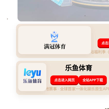
新闻动态
NEWS
新闻动
公司新闻
行业资讯
联系方式
029-9799912
15943165876
数
江苏省镇江市句容市郭
庄镇
定