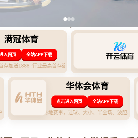
态
唐斯31+21尼克斯
发布日期：2
**NBA激战正酣：卡尔-安东尼·唐斯展现统治力，尼克斯连胜势头
在这个激动人心的NBA赛季，**卡尔-安东尼·唐斯**以一场耀眼
据，再次证明了自己的全明星实力。同时，尼克斯则在这场比赛中收
的表现击败篮网，终于结束了令人沮丧的连续11场失利**。