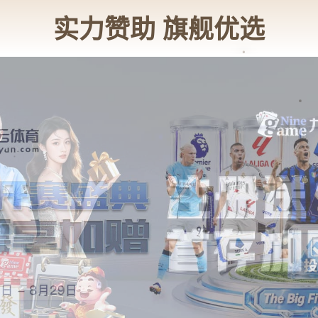
首页
关于我