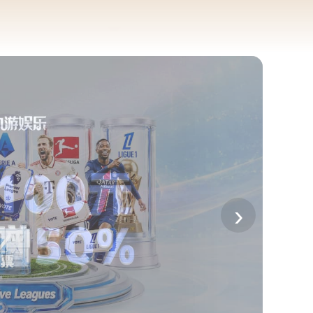
们
产品服务
新闻资讯
联系方式
>
首页
新闻动态